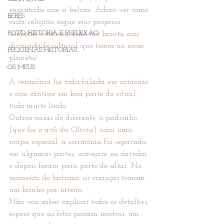
encantada com a beleza. Adoro ver como 
BEBÊS
cada religião segue seus próprios 
FOTO HISTÓRIA E REFLEXÃO
símbolos e rituais, acho tão bonita essa 
diversidade cultural que temos no nosso 
PEQUENAS HISTÓRIAS
planeta!
OS MEUS
A cerimônia foi toda falada em armênio 
e com cânticos em boa parte do ritual, 
tudo muito lindo.
Outras coisas de diferente, o padrinho 
(que foi o avô da Olivia) usou uma 
roupa especial, a cerimônia foi separada 
em algumas partes, começam no corredor 
e depois foram para perto do altar. No 
momento do batismo, as crianças tomam 
um banho por inteiro. 
Não vou saber explicar todos os detalhes, 
espero que as fotos possam mostrar um 