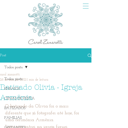
Post
Todos posts
carol zanarotti
Todos posts
26 de mai. de 2021
1 min de leitura
Batizado Olivia · Igreja
ENSAIOS
Armênia
CENAS DE FESTA
O batizado da Olivia foi o mais 
BATIZADOS
diferente que já fotografei até hoje, foi 
FAMILIAS
uma cerimônia Armênia. 
Logo que entrei na igreja fiquei 
GESTANTES