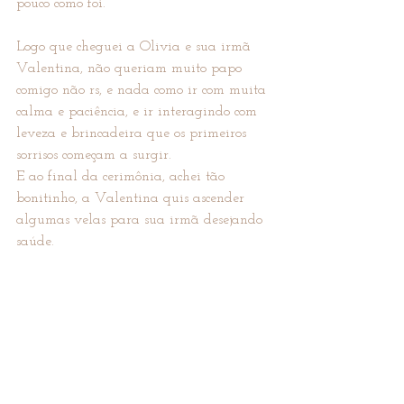
pouco como foi.
Logo que cheguei a Olivia e sua irmã 
Valentina, não queriam muito papo 
comigo não rs, e nada como ir com muita 
calma e paciência, e ir interagindo com 
leveza e brincadeira que os primeiros 
sorrisos começam a surgir.
E ao final da cerimônia, achei tão 
bonitinho, a Valentina quis ascender 
algumas velas para sua irmã desejando 
saúde.