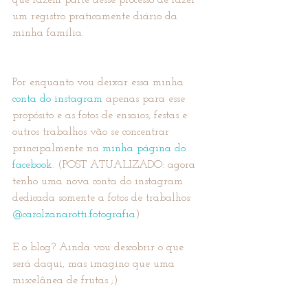
que fazem parte desse processo de fazer 
um registro praticamente diário da 
minha família.
Por enquanto vou deixar essa minha 
conta do instagram
 apenas para esse 
propósito e as fotos de ensaios, festas e 
outros trabalhos vão se concentrar 
principalmente na 
minha página do 
facebook
. (POST ATUALIZADO: agora 
tenho uma nova conta do instagram 
dedicada somente a fotos de trabalhos: 
@carolzanarotti.fotografia
)
E o blog? Ainda vou descobrir o que 
será daqui, mas imagino que uma 
miscelânea de frutas ;)