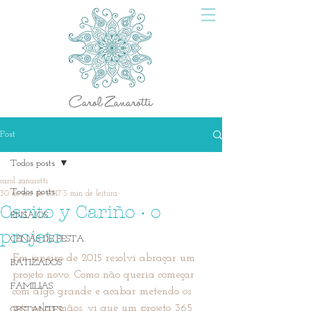
Post
Todos posts
carol zanarotti
Todos posts
30 de jan. de 2017
3 min de leitura
Carito y Cariño · o
ENSAIOS
projeto
CENAS DE FESTA
Em janeiro de 2015 resolvi abraçar um 
BATIZADOS
projeto novo. Como não queria começar 
FAMILIAS
com algo grande e acabar metendo os 
pés pelas mãos, vi que um projeto 365 
GESTANTES