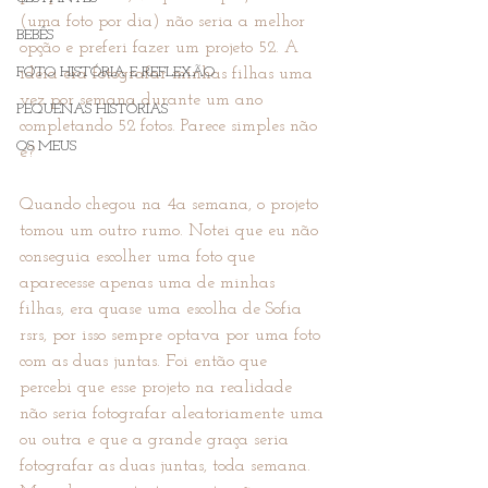
(uma foto por dia) não seria a melhor 
BEBÊS
opção e preferi fazer um projeto 52. A 
FOTO HISTÓRIA E REFLEXÃO
idéia era fotografar minhas filhas uma 
vez por semana durante um ano 
PEQUENAS HISTÓRIAS
completando 52 fotos. Parece simples não 
OS MEUS
é? 
Quando chegou na 4a semana, o projeto 
tomou um outro rumo. Notei que eu não 
conseguia escolher uma foto que 
aparecesse apenas uma de minhas 
filhas, era quase uma escolha de Sofia 
rsrs, por isso sempre optava por uma foto 
com as duas juntas. Foi então que 
percebi que esse projeto na realidade 
não seria fotografar aleatoriamente uma 
ou outra e que a grande graça seria 
fotografar as duas juntas, toda semana. 