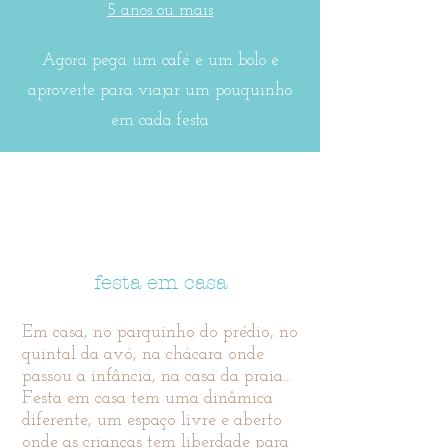
5 anos ou mais
Agora pega um café e um bolo e
aproveite para viajar um pouquinho
em cada festa
Festas separadas por local
festa em casa
Em casa, no parquinho do prédio, no
quintal da avó, na chácara onde
passou a infância, na casa da praia...
Festa em casa tem uma dinâmica
diferente, um espaço livre e aberto
onde as crianças tem liberdade para