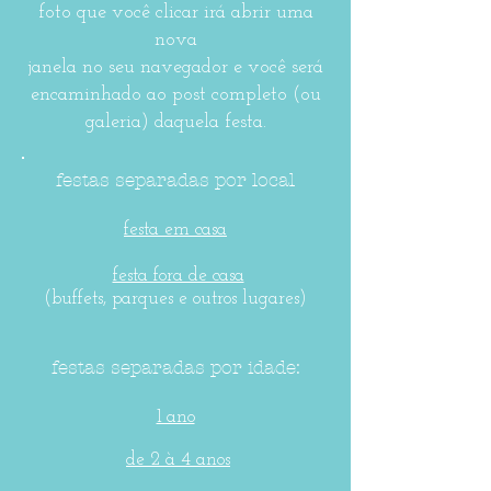
foto que você clicar irá abrir uma
nova
j
anela
no seu navegador e você será
encaminhado ao post completo
(ou
galeria) daquela festa.
festas separadas por local
festa em casa
festa fora de casa
(buffets, parques e outros lugares)
festas separadas por idade:
1 ano
de 2 à 4 anos