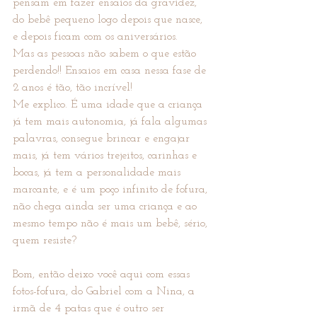
pensam em fazer ensaios da gravidez, 
do bebê pequeno logo depois que nasce, 
e depois ficam com os aniversários.
Mas as pessoas não sabem o que estão 
perdendo!! Ensaios em casa nessa fase de 
2 anos é tão, tão incrível! 
Me explico. É uma idade que a criança 
já tem mais autonomia, já fala algumas 
palavras, consegue brincar e engajar 
mais, já tem vários trejeitos, carinhas e 
bocas, já tem a personalidade mais 
marcante, e é um poço infinito de fofura, 
não chega ainda ser uma criança e ao 
mesmo tempo não é mais um bebê, sério, 
quem resiste?
Bom, então deixo você aqui com essas 
fotos-fofura, do Gabriel com a Nina, a 
irmã de 4 patas que é outro ser 