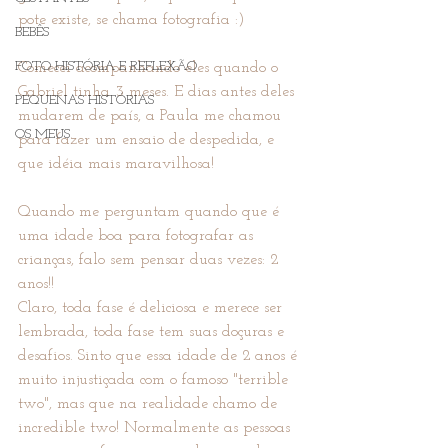
pote existe, se chama fotografia :)
BEBÊS
FOTO HISTÓRIA E REFLEXÃO
Comecei acompanhando eles quando o 
Gabriel tinha 3 meses. E dias antes deles 
PEQUENAS HISTÓRIAS
mudarem de país, a Paula me chamou 
OS MEUS
para fazer um ensaio de despedida, e 
que idéia mais maravilhosa!
Quando me perguntam quando que é 
uma idade boa para fotografar as 
crianças, falo sem pensar duas vezes: 2 
anos!!
Claro, toda fase é deliciosa e merece ser 
lembrada, toda fase tem suas doçuras e 
desafios. Sinto que essa idade de 2 anos é 
muito injustiçada com o famoso "terrible 
two", mas que na realidade chamo de 
incredible two! Normalmente as pessoas 