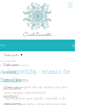
Post
Todos posts
carol zanarotti
Todos posts
8 de abr.
2 min de leitura
A despedida · ensaio de
ENSAIOS
família
CENAS DE FESTA
Mais um resgate de um ensaio que tem 
BATIZADOS
meu coração todo-todinho!!
FAMILIAS
Tem famílias que minha vontade é de 
guardar num pote, e que bom que esse 
GESTANTES