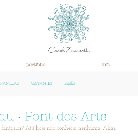
portfolio
info
FAMILIAS
GESTANTES
BEBÊS
 MEUS
u · Pont des Arts
 fantasiar? Até hoje não conhecei nenhuma! Aliás, 