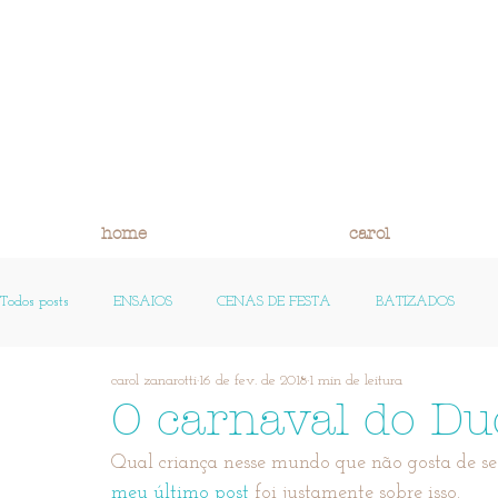
home
carol
Todos posts
ENSAIOS
CENAS DE FESTA
BATIZADOS
carol zanarotti
16 de fev. de 2018
1 min de leitura
FOTO HISTÓRIA E REFLEXÃO
PEQUENAS HISTÓRIAS
OS
O carnaval do Dud
Qual criança nesse mundo que não gosta de se
meu último post
 foi justamente sobre isso.