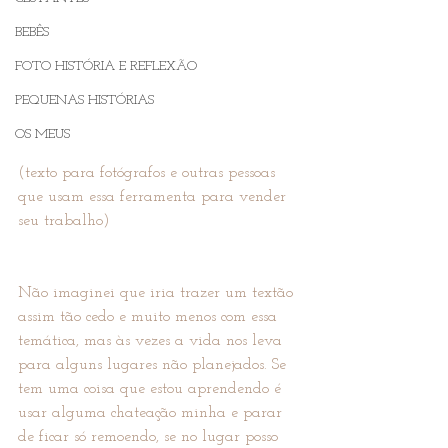
BEBÊS
FOTO HISTÓRIA E REFLEXÃO
PEQUENAS HISTÓRIAS
OS MEUS
(texto para fotógrafos e outras pessoas 
que usam essa ferramenta para vender 
seu trabalho)
Não imaginei que iria trazer um textão 
assim tão cedo e muito menos com essa 
temática, mas às vezes a vida nos leva 
para alguns lugares não planejados. Se 
tem uma coisa que estou aprendendo é 
usar alguma chateação minha e parar 
de ficar só remoendo, se no lugar posso 