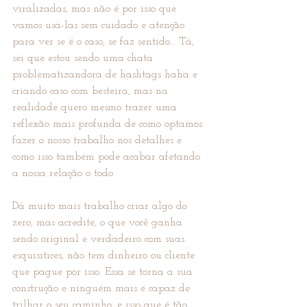
viralizadas, mas não é por isso que 
vamos usá-las sem cuidado e atenção 
para ver se é o caso, se faz sentido... Tá, 
sei que estou sendo uma chata 
problematizandora de hashtags haha e 
criando caso com besteira, mas na 
realidade quero mesmo trazer uma 
reflexão mais profunda de como optamos 
fazer o nosso trabalho nos detalhes e 
como isso também pode acabar afetando 
a nossa relação o todo.
Dá muito mais trabalho criar algo do 
zero, mas acredite, o que você ganha 
sendo original e verdadeiro com suas 
esquisitices, não tem dinheiro ou cliente 
que pague por isso. Essa se torna a sua 
construção e ninguém mais é capaz de 
trilhar o seu caminho, e isso que é tão 