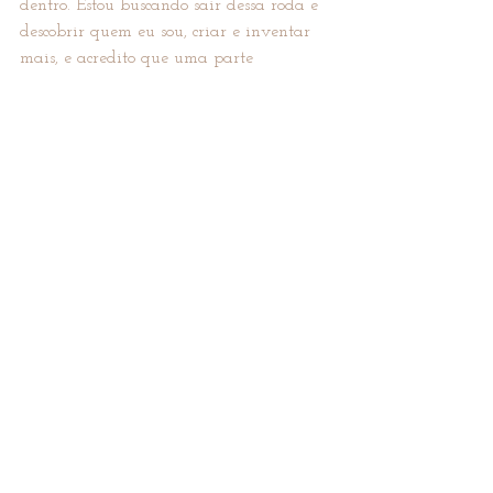
dentro. Estou buscando sair dessa roda e 
descobrir quem eu sou, criar e inventar 
mais, e acredito que uma parte 
importante desse meu processo é 
conseguir comunicar essas angustias 
porque sei que muita gente tb se sente 
assim. E sim, é possível fazermos e 
agirmos de forma diferente desses 
hábitos alheios que foram grudando em 
nós, para começarmos a ser de uma 
maneira que esteja mais em sintonia 
com o que acreditamos.
O trabalho é profundo e intenso mas 
vale a pena!
.............................................................................................
Postagem feita no instagram que resolvi 