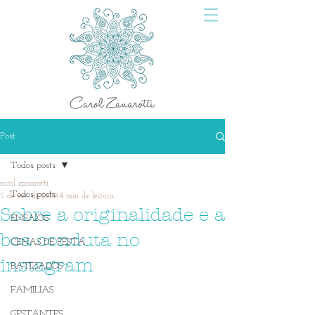
Post
Todos posts
carol zanarotti
Todos posts
5 de set. de 2019
4 min de leitura
Sobre a originalidade e a
ENSAIOS
boa conduta no
CENAS DE FESTA
instagram
BATIZADOS
FAMILIAS
GESTANTES