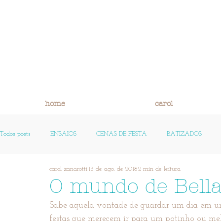
home
carol
Todos posts
ENSAIOS
CENAS DE FESTA
BATIZADOS
carol zanarotti
13 de ago. de 2018
2 min de leitura
FOTO HISTÓRIA E REFLEXÃO
PEQUENAS HISTÓRIAS
OS
O mundo de Bell
Sabe aquela vontade de guardar um dia em um
festas que merecem ir para um potinho ou me