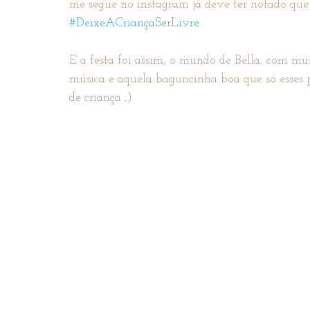
me segue no instagram já deve ter notado que 
#DeixeACriançaSerLivre
.
E a festa foi assim, o mundo de Bella, com mui
música e aquela baguncinha boa que só esses p
de criança ;)