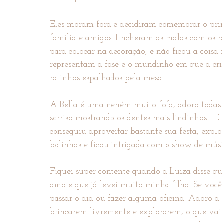
Eles moram fora e decidiram comemorar o prime
família e amigos. Encheram as malas com os r
para colocar na decoração, e não ficou a coisa
representam a fase e o mundinho em que a cria
ratinhos espalhados pela mesa!
A Bella é uma neném muito fofa, adoro todas as
sorriso mostrando os dentes mais lindinhos... 
conseguiu aproveitar bastante sua festa, explo
bolinhas e ficou intrigada com o show de músi
Fiquei super contente quando a Luiza disse q
amo e que já levei muito minha filha. Se você
passar o dia ou fazer alguma oficina. Adoro a f
brincarem livremente e explorarem, o que vai