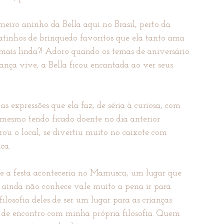
iro aninho da Bella aqui no Brasil, perto da 
atinhos de brinquedo favoritos que ela tanto ama 
 mais linda?! Adoro quando os temas de aniversário 
nça vive, a Bella ficou encantada ao ver seus 
 expressões que ela faz, de séria à curiosa, com 
E mesmo tendo ficado doente no dia anterior 
rou o local, se divertiu muito no caixote com 
ca.
ue a festa aconteceria no Mamusca, um lugar que 
 ainda não conhece vale muito a pena ir para 
ilosofia deles de ser um lugar para as crianças 
 de encontro com minha própria filosofia. Quem 