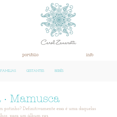
portfolio
info
FAMILIAS
GESTANTES
BEBÊS
 MEUS
a · Mamusca
 potinho? Definitivamente essa é uma daquelas 
lhor, para um álbum rsrs