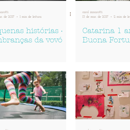
narotti
carol zanarotti
r. de 2017
1 min de leitura
13 de mar. de 2017
2 min de le
uenas histórias ·
Catarina 1 a
mbranças da vovó
Buona Fort