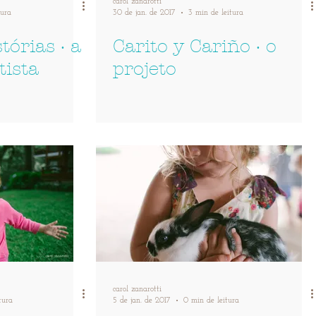
carol zanarotti
tura
30 de jan. de 2017
3 min de leitura
tórias · a
Carito y Cariño · o
tista
projeto
carol zanarotti
tura
5 de jan. de 2017
0 min de leitura