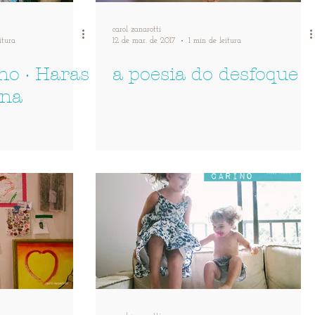
carol zanarotti
itura
12 de mar. de 2017
1 min de leitura
no · Haras
a poesia do desfoque
una