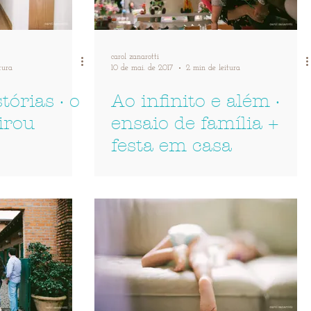
carol zanarotti
tura
10 de mai. de 2017
2 min de leitura
tórias · o
Ao infinito e além ·
irou
ensaio de família +
festa em casa