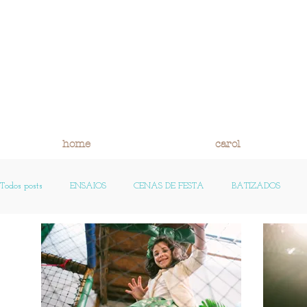
home
carol
Todos posts
ENSAIOS
CENAS DE FESTA
BATIZADOS
FOTO HISTÓRIA E REFLEXÃO
PEQUENAS HISTÓRIAS
OS