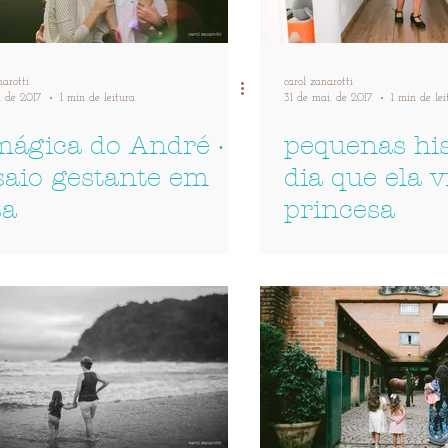
narotti
carol zanarotti
. de 2017
1 min de leitura
31 de mai. de 2017
1 min de lei
mágica do André ·
pequenas his
saio gestante em
dia que ela v
sa
princesa