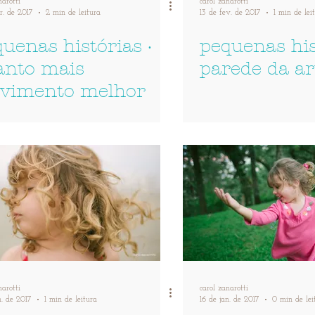
narotti
carol zanarotti
r. de 2017
2 min de leitura
13 de fev. de 2017
1 min de lei
uenas histórias ·
pequenas his
anto mais
parede da ar
vimento melhor
narotti
carol zanarotti
n. de 2017
1 min de leitura
16 de jan. de 2017
0 min de lei