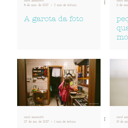
carol zanarotti
carol za
8 de mar. de 2017
3 min de leitura
2 de ma
A garota da foto
peq
qu
mo
carol zanarotti
carol za
27 de jan. de 2017
1 min de leitura
19 de ja