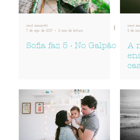
carol zanarotti
carol za
7 de ago. de 2017
2 min de leitura
2 de jun
Sofia faz 5 · No Galpão
A 
en
ca