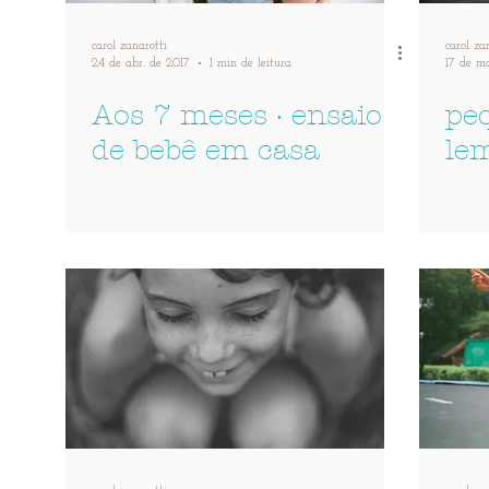
carol zanarotti
carol za
24 de abr. de 2017
1 min de leitura
17 de ma
Aos 7 meses · ensaio
peq
de bebê em casa
le